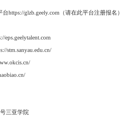
ps://glzb.geely.com（请在此平台注册报名）
s://eps.geelytalent.com
ps://stm.sanyau.edu.cn/
okcis.cn/
biao.cn/
91号三亚学院