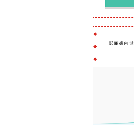
◆
彭丽媛向世
◆
◆